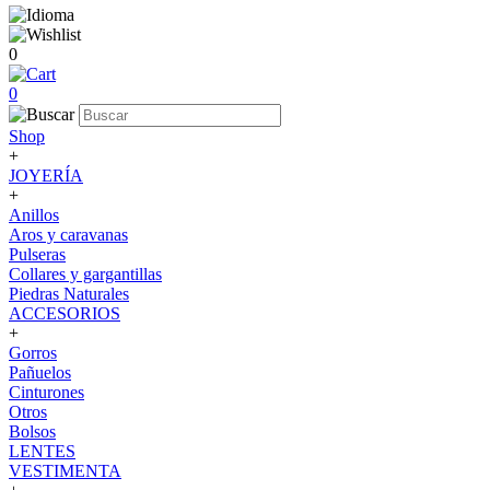
0
0
Shop
+
JOYERÍA
+
Anillos
Aros y caravanas
Pulseras
Collares y gargantillas
Piedras Naturales
ACCESORIOS
+
Gorros
Pañuelos
Cinturones
Otros
Bolsos
LENTES
VESTIMENTA