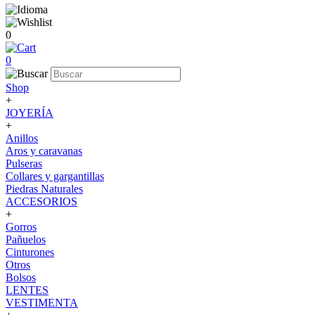
0
0
Shop
+
JOYERÍA
+
Anillos
Aros y caravanas
Pulseras
Collares y gargantillas
Piedras Naturales
ACCESORIOS
+
Gorros
Pañuelos
Cinturones
Otros
Bolsos
LENTES
VESTIMENTA