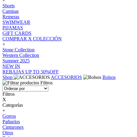
+
Shorts
Camisas
Remeras
SWIMWEAR
PIJAMAS
GIFT CARDS
COMPRAR X COLECCIÓN
+
Stone Collection
Western Collection
Summer 2025
NEW IN
REBAJAS UP TO 50%OFF
Shop
ACCESORIOS
Bolsos
Filtros
Filtros
X
Categorías
+
Gorros
Pañuelos
Cinturones
Otros