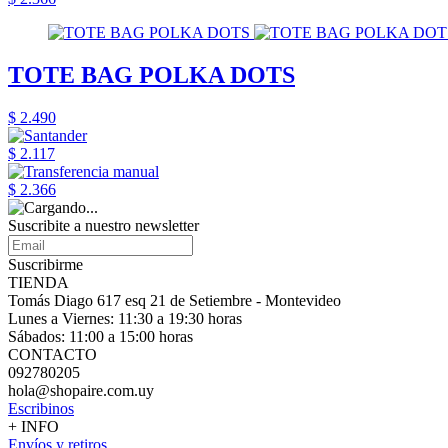
TOTE BAG POLKA DOTS
$ 2.490
$ 2.117
$ 2.366
Suscribite a nuestro
newsletter
Suscribirme
TIENDA
Tomás Diago 617 esq 21 de Setiembre - Montevideo
Lunes a Viernes: 11:30 a 19:30 horas
Sábados: 11:00 a 15:00 horas
CONTACTO
092780205
hola@shopaire.com.uy
Escribinos
+ INFO
Envíos y retiros