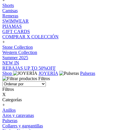
+
Shorts
Camisas
Remeras
SWIMWEAR
PIJAMAS
GIFT CARDS
COMPRAR X COLECCIÓN
+
Stone Collection
Western Collection
Summer 2025
NEW IN
REBAJAS UP TO 50%OFF
Shop
JOYERÍA
Pulseras
Filtros
Filtros
X
Categorías
+
Anillos
Aros y caravanas
Pulseras
Collares y gargantillas