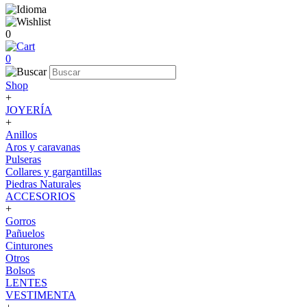
0
0
Shop
+
JOYERÍA
+
Anillos
Aros y caravanas
Pulseras
Collares y gargantillas
Piedras Naturales
ACCESORIOS
+
Gorros
Pañuelos
Cinturones
Otros
Bolsos
LENTES
VESTIMENTA