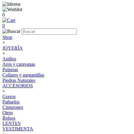
0
0
Shop
+
JOYERÍA
+
Anillos
Aros y caravanas
Pulseras
Collares y gargantillas
Piedras Naturales
ACCESORIOS
+
Gorros
Pañuelos
Cinturones
Otros
Bolsos
LENTES
VESTIMENTA