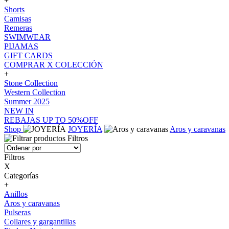
+
Shorts
Camisas
Remeras
SWIMWEAR
PIJAMAS
GIFT CARDS
COMPRAR X COLECCIÓN
+
Stone Collection
Western Collection
Summer 2025
NEW IN
REBAJAS UP TO 50%OFF
Shop
JOYERÍA
Aros y caravanas
Filtros
Filtros
X
Categorías
+
Anillos
Aros y caravanas
Pulseras
Collares y gargantillas