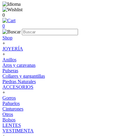
0
0
Shop
+
JOYERÍA
+
Anillos
Aros y caravanas
Pulseras
Collares y gargantillas
Piedras Naturales
ACCESORIOS
+
Gorros
Pañuelos
Cinturones
Otros
Bolsos
LENTES
VESTIMENTA