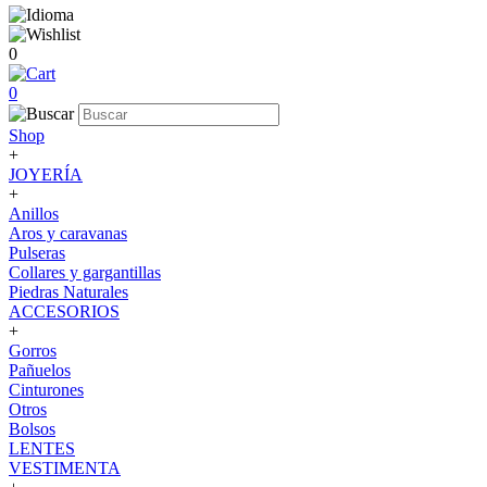
0
0
Shop
+
JOYERÍA
+
Anillos
Aros y caravanas
Pulseras
Collares y gargantillas
Piedras Naturales
ACCESORIOS
+
Gorros
Pañuelos
Cinturones
Otros
Bolsos
LENTES
VESTIMENTA