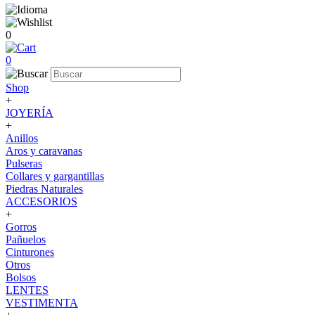
0
0
Shop
+
JOYERÍA
+
Anillos
Aros y caravanas
Pulseras
Collares y gargantillas
Piedras Naturales
ACCESORIOS
+
Gorros
Pañuelos
Cinturones
Otros
Bolsos
LENTES
VESTIMENTA