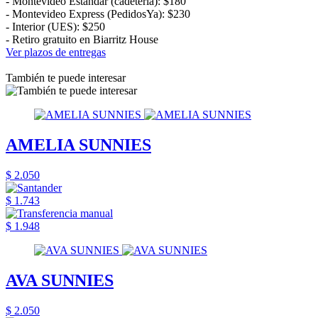
- Montevideo Estándar (cadetería): $180
- Montevideo Express (PedidosYa): $230
- Interior (UES): $250
- Retiro gratuito en Biarritz House
Ver plazos de entregas
También te puede interesar
AMELIA SUNNIES
$ 2.050
$ 1.743
$ 1.948
AVA SUNNIES
$ 2.050