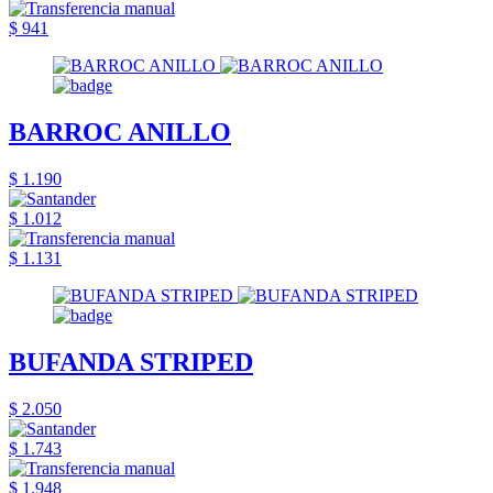
$ 941
BARROC ANILLO
$ 1.190
$ 1.012
$ 1.131
BUFANDA STRIPED
$ 2.050
$ 1.743
$ 1.948