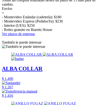
Todas las compras realizadas tienen un plazo de 15 días para su
cambio.
Envíos
+
- Montevideo Estándar (cadetería): $180
- Montevideo Express (PedidosYa): $230
- Interior (UES): $250
- Retiro gratuito en Biarritz House
Ver plazos de entregas
También te puede interesar
ALBA COLLAR
$ 1.490
$ 1.267
$ 1.416