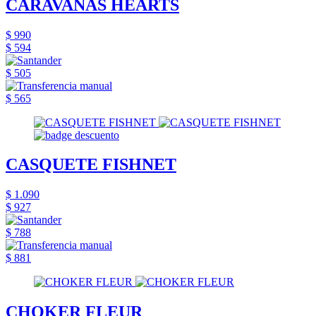
CARAVANAS HEARTS
$ 990
$ 594
$ 505
$ 565
CASQUETE FISHNET
$ 1.090
$ 927
$ 788
$ 881
CHOKER FLEUR