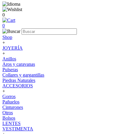
0
0
Shop
+
JOYERÍA
+
Anillos
Aros y caravanas
Pulseras
Collares y gargantillas
Piedras Naturales
ACCESORIOS
+
Gorros
Pañuelos
Cinturones
Otros
Bolsos
LENTES
VESTIMENTA