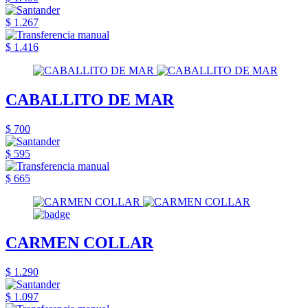
$ 1.267
$ 1.416
CABALLITO DE MAR
$ 700
$ 595
$ 665
CARMEN COLLAR
$ 1.290
$ 1.097