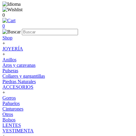
0
0
Shop
+
JOYERÍA
+
Anillos
Aros y caravanas
Pulseras
Collares y gargantillas
Piedras Naturales
ACCESORIOS
+
Gorros
Pañuelos
Cinturones
Otros
Bolsos
LENTES
VESTIMENTA