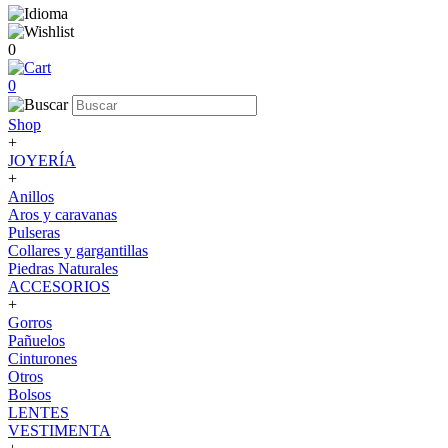
0
0
Shop
+
JOYERÍA
+
Anillos
Aros y caravanas
Pulseras
Collares y gargantillas
Piedras Naturales
ACCESORIOS
+
Gorros
Pañuelos
Cinturones
Otros
Bolsos
LENTES
VESTIMENTA