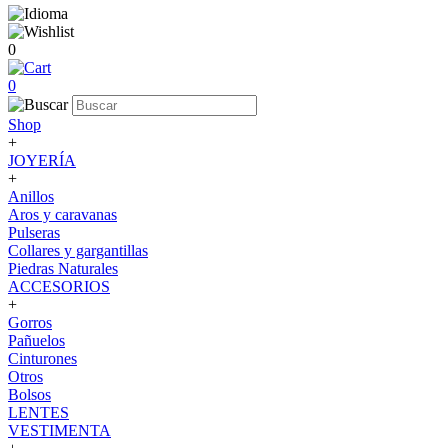
0
0
Shop
+
JOYERÍA
+
Anillos
Aros y caravanas
Pulseras
Collares y gargantillas
Piedras Naturales
ACCESORIOS
+
Gorros
Pañuelos
Cinturones
Otros
Bolsos
LENTES
VESTIMENTA