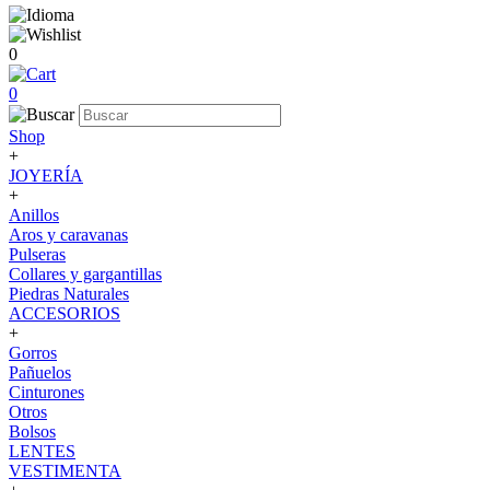
0
0
Shop
+
JOYERÍA
+
Anillos
Aros y caravanas
Pulseras
Collares y gargantillas
Piedras Naturales
ACCESORIOS
+
Gorros
Pañuelos
Cinturones
Otros
Bolsos
LENTES
VESTIMENTA