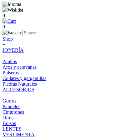
0
0
Shop
+
JOYERÍA
+
Anillos
Aros y caravanas
Pulseras
Collares y gargantillas
Piedras Naturales
ACCESORIOS
+
Gorros
Pañuelos
Cinturones
Otros
Bolsos
LENTES
VESTIMENTA