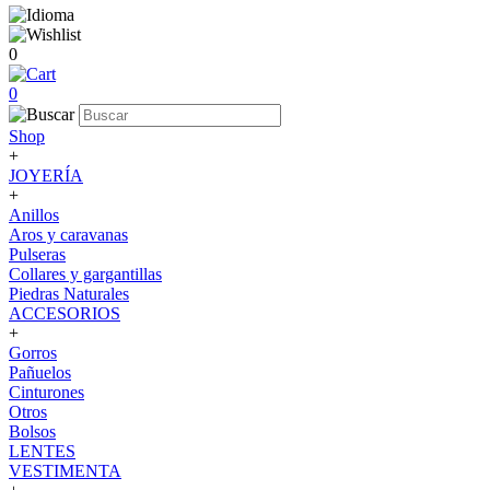
0
0
Shop
+
JOYERÍA
+
Anillos
Aros y caravanas
Pulseras
Collares y gargantillas
Piedras Naturales
ACCESORIOS
+
Gorros
Pañuelos
Cinturones
Otros
Bolsos
LENTES
VESTIMENTA