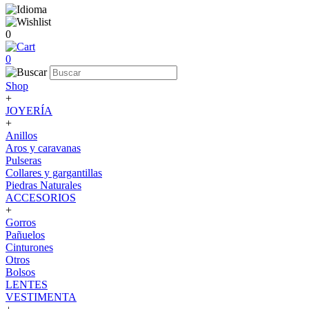
0
0
Shop
+
JOYERÍA
+
Anillos
Aros y caravanas
Pulseras
Collares y gargantillas
Piedras Naturales
ACCESORIOS
+
Gorros
Pañuelos
Cinturones
Otros
Bolsos
LENTES
VESTIMENTA