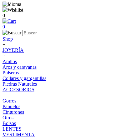
0
0
Shop
+
JOYERÍA
+
Anillos
Aros y caravanas
Pulseras
Collares y gargantillas
Piedras Naturales
ACCESORIOS
+
Gorros
Pañuelos
Cinturones
Otros
Bolsos
LENTES
VESTIMENTA