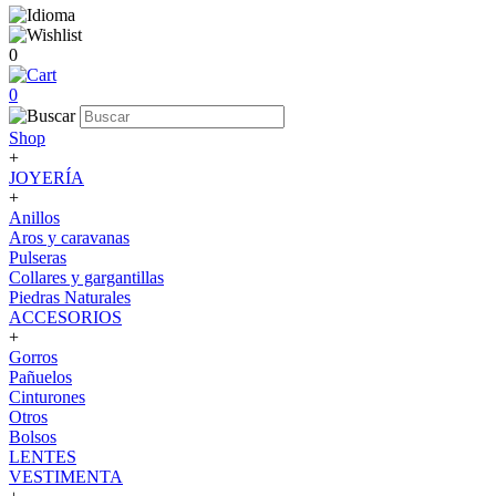
0
0
Shop
+
JOYERÍA
+
Anillos
Aros y caravanas
Pulseras
Collares y gargantillas
Piedras Naturales
ACCESORIOS
+
Gorros
Pañuelos
Cinturones
Otros
Bolsos
LENTES
VESTIMENTA