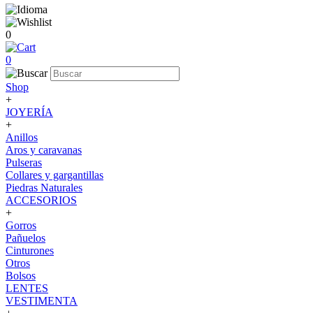
0
0
Shop
+
JOYERÍA
+
Anillos
Aros y caravanas
Pulseras
Collares y gargantillas
Piedras Naturales
ACCESORIOS
+
Gorros
Pañuelos
Cinturones
Otros
Bolsos
LENTES
VESTIMENTA