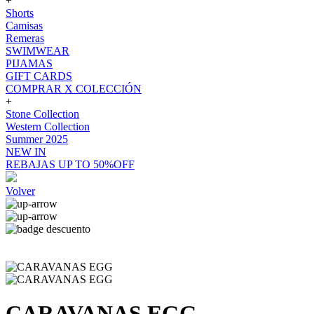
+
Shorts
Camisas
Remeras
SWIMWEAR
PIJAMAS
GIFT CARDS
COMPRAR X COLECCIÓN
+
Stone Collection
Western Collection
Summer 2025
NEW IN
REBAJAS UP TO 50%OFF
Volver
CARAVANAS EGG