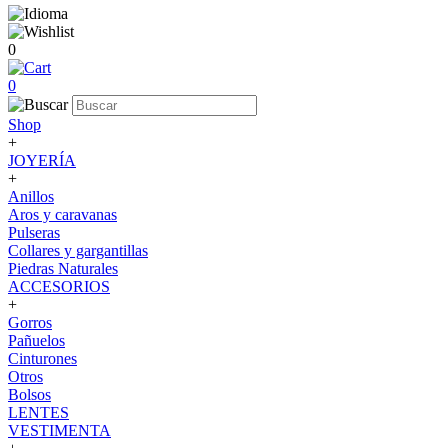
0
0
Shop
+
JOYERÍA
+
Anillos
Aros y caravanas
Pulseras
Collares y gargantillas
Piedras Naturales
ACCESORIOS
+
Gorros
Pañuelos
Cinturones
Otros
Bolsos
LENTES
VESTIMENTA