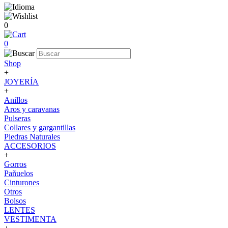
0
0
Shop
+
JOYERÍA
+
Anillos
Aros y caravanas
Pulseras
Collares y gargantillas
Piedras Naturales
ACCESORIOS
+
Gorros
Pañuelos
Cinturones
Otros
Bolsos
LENTES
VESTIMENTA